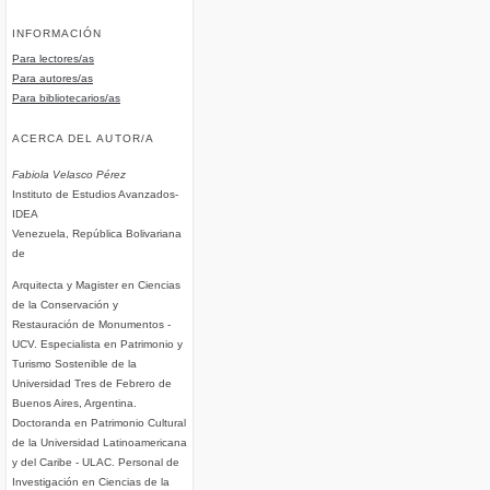
INFORMACIÓN
Para lectores/as
Para autores/as
Para bibliotecarios/as
ACERCA DEL AUTOR/A
Fabiola Velasco Pérez
Instituto de Estudios Avanzados-
IDEA
Venezuela, República Bolivariana
de
Arquitecta y Magister en Ciencias
de la Conservación y
Restauración de Monumentos -
UCV. Especialista en Patrimonio y
Turismo Sostenible de la
Universidad Tres de Febrero de
Buenos Aires, Argentina.
Doctoranda en Patrimonio Cultural
de la Universidad Latinoamericana
y del Caribe - ULAC. Personal de
Investigación en Ciencias de la