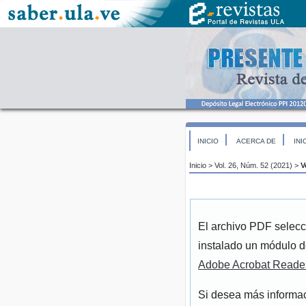
INICIO
ACERCA DE
INI
Inicio
>
Vol. 26, Núm. 52 (2021)
>
V
El archivo PDF selecc
instalado un módulo d
Adobe Acrobat Reade
Si desea más informac