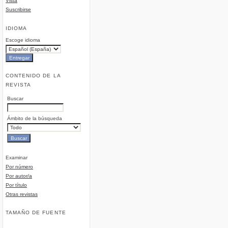
Vista
Suscribirse
IDIOMA
Escoge idioma
CONTENIDO DE LA
REVISTA
Buscar
Ámbito de la búsqueda
Examinar
Por número
Por autor/a
Por título
Otras revistas
TAMAÑO DE FUENTE