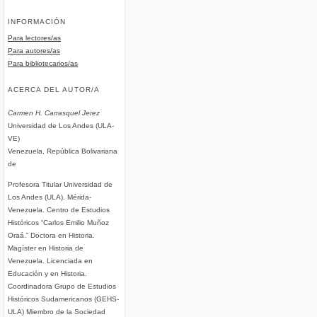
INFORMACIÓN
Para lectores/as
Para autores/as
Para bibliotecarios/as
ACERCA DEL AUTOR/A
Carmen H. Carrasquel Jerez
Universidad de Los Andes (ULA-
VE)
Venezuela, República Bolivariana
de
Profesora Titular Universidad de
Los Andes (ULA). Mérida-
Venezuela. Centro de Estudios
Históricos “Carlos Emilio Muñoz
Oraá.” Doctora en Historia.
Magíster en Historia de
Venezuela. Licenciada en
Educación y en Historia.
Coordinadora Grupo de Estudios
Históricos Sudamericanos (GEHS-
ULA) Miembro de la Sociedad