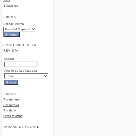
Vista
Suscribirse
IDIOMA
Escoge idioma
CONTENIDO DE LA
REVISTA
Buscar
Ámbito de la búsqueda
Examinar
Por número
Por autor/a
Por título
Otras revistas
TAMAÑO DE FUENTE