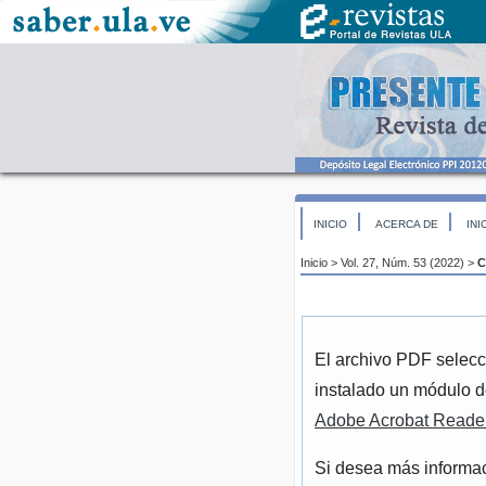
INICIO
ACERCA DE
INI
Inicio
>
Vol. 27, Núm. 53 (2022)
>
C
El archivo PDF selecc
instalado un módulo d
Adobe Acrobat Reade
Si desea más informac