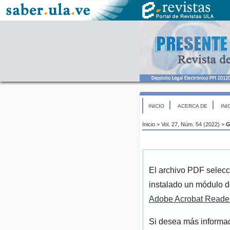
INICIO
ACERCA DE
INI
Inicio
>
Vol. 27, Núm. 54 (2022)
>
G
El archivo PDF selecc
instalado un módulo d
Adobe Acrobat Reade
Si desea más informac