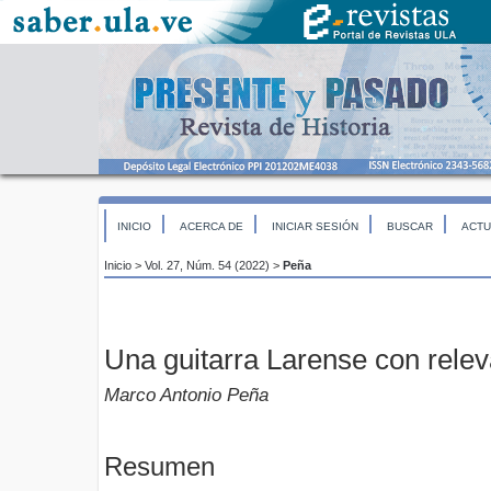
INICIO
ACERCA DE
INICIAR SESIÓN
BUSCAR
ACTU
Inicio
>
Vol. 27, Núm. 54 (2022)
>
Peña
Una guitarra Larense con rele
Marco Antonio Peña
Resumen