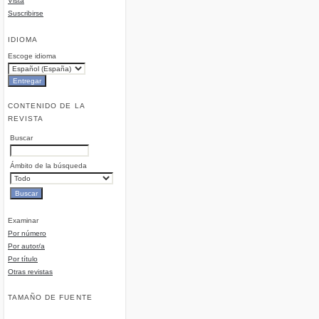
Vista
Suscribirse
IDIOMA
Escoge idioma
CONTENIDO DE LA
REVISTA
Buscar
Ámbito de la búsqueda
Examinar
Por número
Por autor/a
Por título
Otras revistas
TAMAÑO DE FUENTE