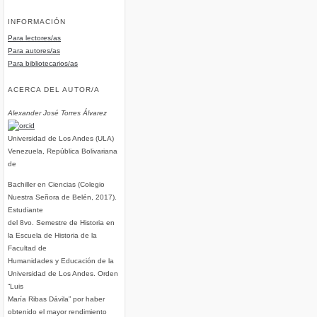
INFORMACIÓN
Para lectores/as
Para autores/as
Para bibliotecarios/as
ACERCA DEL AUTOR/A
Alexander José Torres Álvarez
Universidad de Los Andes (ULA)
Venezuela, República Bolivariana
de
Bachiller en Ciencias (Colegio
Nuestra Señora de Belén, 2017).
Estudiante
del 8vo. Semestre de Historia en
la Escuela de Historia de la
Facultad de
Humanidades y Educación de la
Universidad de Los Andes. Orden
“Luis
María Ribas Dávila” por haber
obtenido el mayor rendimiento