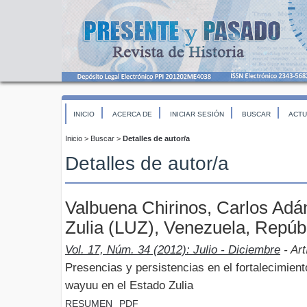
INICIO
ACERCA DE
INICIAR SESIÓN
BUSCAR
ACTU
Inicio
>
Buscar
>
Detalles de autor/a
Detalles de autor/a
Valbuena Chirinos, Carlos Adán
Zulia (LUZ), Venezuela, Repúbl
Vol. 17, Núm. 34 (2012): Julio - Diciembre
- Art
Presencias y persistencias en el fortalecimient
wayuu en el Estado Zulia
RESUMEN
PDF