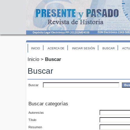
INICIO
ACERCA DE
INICIAR SESIÓN
BUSCAR
ACTU
Inicio
>
Buscar
Buscar
Buscar
Buscar categorías
Autores/as
Título
Resumen