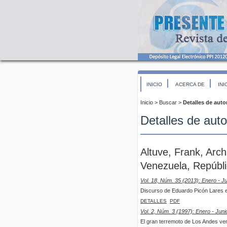
INICIO
ACERCA DE
INI
Inicio
>
Buscar
>
Detalles de auto
Detalles de auto
Altuve, Frank, Arc
Venezuela, Repúbli
Vol. 18, Núm. 35 (2013): Enero - J
Discurso de Eduardo Picón Lares e
DETALLES
PDF
Vol. 2, Núm. 3 (1997): Enero - Juni
El gran terremoto de Los Andes ven