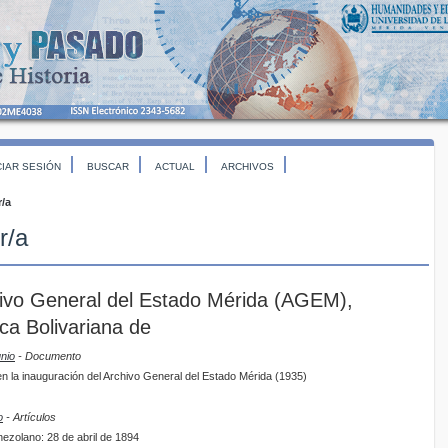
CIAR SESIÓN
BUSCAR
ACTUAL
ARCHIVOS
r/a
r/a
hivo General del Estado Mérida (AGEM),
ca Bolivariana de
unio
- Documento
n la inauguración del Archivo General del Estado Mérida (1935)
o
- Artículos
ezolano: 28 de abril de 1894