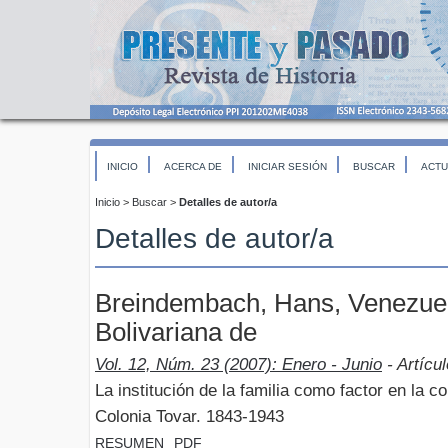
INICIO
ACERCA DE
INICIAR SESIÓN
BUSCAR
ACTU
Inicio
>
Buscar
>
Detalles de autor/a
Detalles de autor/a
Breindembach, Hans, Venezuel
Bolivariana de
Vol. 12, Núm. 23 (2007): Enero - Junio
- Artícu
La institución de la familia como factor en la c
Colonia Tovar. 1843-1943
RESUMEN
PDF