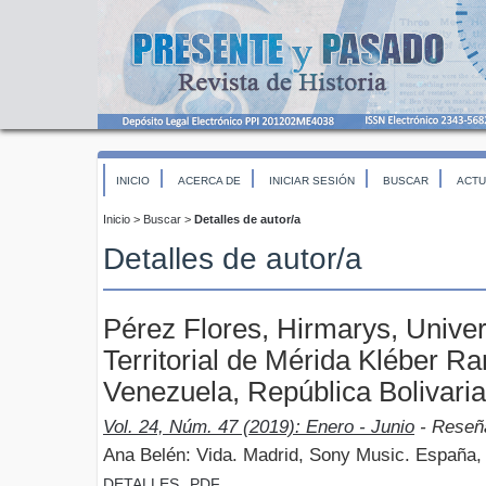
INICIO
ACERCA DE
INICIAR SESIÓN
BUSCAR
ACTU
Inicio
>
Buscar
>
Detalles de autor/a
Detalles de autor/a
Pérez Flores, Hirmarys, Univer
Territorial de Mérida Kléber 
Venezuela, República Bolivari
Vol. 24, Núm. 47 (2019): Enero - Junio
- Reseñ
Ana Belén: Vida. Madrid, Sony Music. España,
DETALLES
PDF