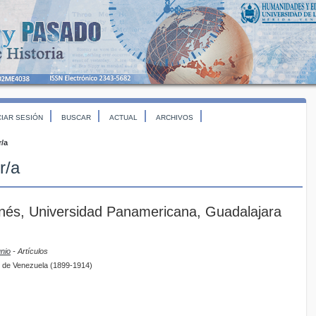
CIAR SESIÓN
BUSCAR
ACTUAL
ARCHIVOS
r/a
r/a
nés, Universidad Panamericana, Guadalajara
unio
- Artículos
al de Venezuela (1899-1914)