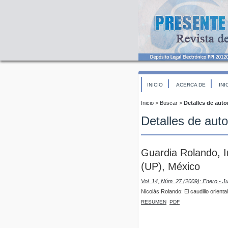
INICIO
ACERCA DE
INI
Inicio
>
Buscar
>
Detalles de auto
Detalles de auto
Guardia Rolando, I
(UP), México
Vol. 14, Núm. 27 (2009): Enero - J
Nicolás Rolando: El caudillo orient
RESUMEN
PDF