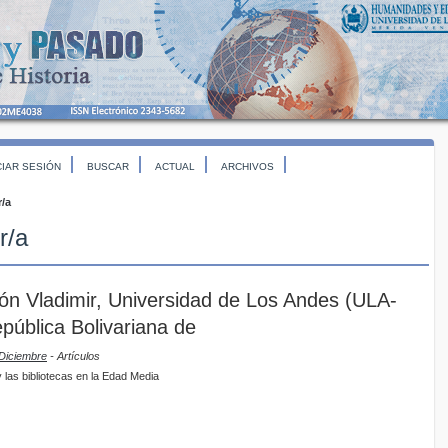
CIAR SESIÓN
BUSCAR
ACTUAL
ARCHIVOS
r/a
r/a
n Vladimir, Universidad de Los Andes (ULA-
pública Bolivariana de
 Diciembre
- Artículos
 las bibliotecas en la Edad Media