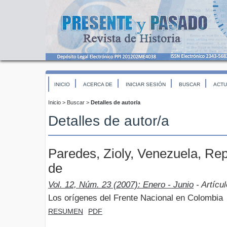
INICIO
ACERCA DE
INICIAR SESIÓN
BUSCAR
ACTU
Inicio
>
Buscar
>
Detalles de autor/a
Detalles de autor/a
Paredes, Zioly, Venezuela, Rep
de
Vol. 12, Núm. 23 (2007): Enero - Junio
- Artícu
Los orígenes del Frente Nacional en Colombia
RESUMEN
PDF