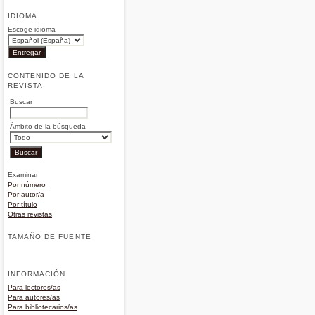
IDIOMA
Escoge idioma
CONTENIDO DE LA
REVISTA
Buscar
Ámbito de la búsqueda
Examinar
Por número
Por autor/a
Por título
Otras revistas
TAMAÑO DE FUENTE
INFORMACIÓN
Para lectores/as
Para autores/as
Para bibliotecarios/as