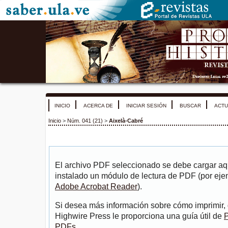
INICIO
ACERCA DE
INICIAR SESIÓN
BUSCAR
ACTU
Inicio
>
Núm. 041 (21)
>
Aixelà-Cabré
El archivo PDF seleccionado se debe cargar aqu
instalado un módulo de lectura de PDF (por eje
Adobe Acrobat Reader
).
Si desea más información sobre cómo imprimir, 
Highwire Press le proporciona una guía útil de
P
PDFs
.