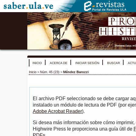
INICIO
ACERCA DE
INICIAR SESIÓN
BUSCAR
ACTU
Inicio
>
Núm. 45 (23)
>
Méndez Barozzi
El archivo PDF seleccionado se debe cargar aqu
instalado un módulo de lectura de PDF (por eje
Adobe Acrobat Reader
).
Si desea más información sobre cómo imprimir, 
Highwire Press le proporciona una guía útil de
P
PDFs
.