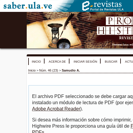
INICIO
ACERCA DE
INICIAR SESIÓN
BUSCAR
ACTU
Inicio
>
Núm. 46 (23)
>
Samudio A.
El archivo PDF seleccionado se debe cargar aqu
instalado un módulo de lectura de PDF (por eje
Adobe Acrobat Reader
).
Si desea más información sobre cómo imprimir, 
Highwire Press le proporciona una guía útil de
P
PDFs
.