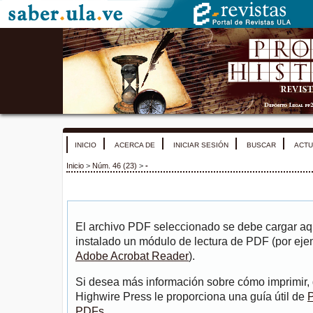
INICIO
ACERCA DE
INICIAR SESIÓN
BUSCAR
ACTU
Inicio
>
Núm. 46 (23)
>
-
El archivo PDF seleccionado se debe cargar aqu
instalado un módulo de lectura de PDF (por eje
Adobe Acrobat Reader
).
Si desea más información sobre cómo imprimir, 
Highwire Press le proporciona una guía útil de
P
PDFs
.