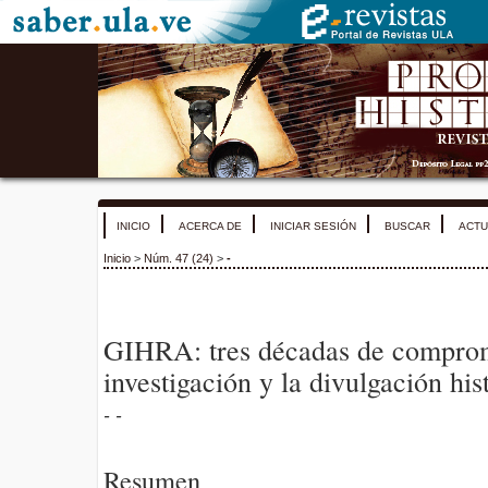
INICIO
ACERCA DE
INICIAR SESIÓN
BUSCAR
ACTU
Inicio
>
Núm. 47 (24)
>
-
GIHRA: tres décadas de comprom
investigación y la divulgación his
- -
Resumen