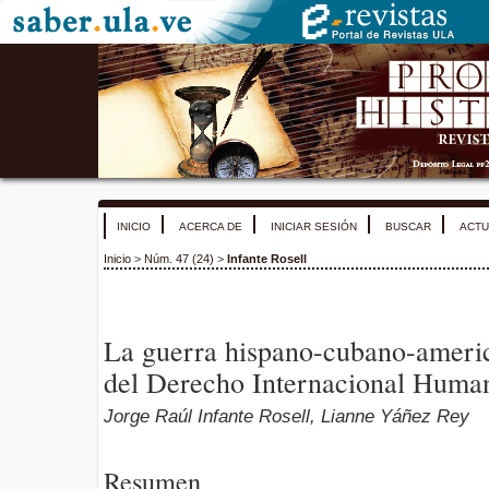
INICIO
ACERCA DE
INICIAR SESIÓN
BUSCAR
ACTU
Inicio
>
Núm. 47 (24)
>
Infante Rosell
La guerra hispano-cubano-americ
del Derecho Internacional Human
Jorge Raúl Infante Rosell, Lianne Yáñez Rey
Resumen