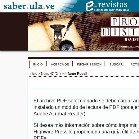
INICIO
ACERCA DE
INICIAR SESIÓN
BUSCAR
ACTU
Inicio
>
Núm. 47 (24)
>
Infante Rosell
El archivo PDF seleccionado se debe cargar aqu
instalado un módulo de lectura de PDF (por eje
Adobe Acrobat Reader
).
Si desea más información sobre cómo imprimir, 
Highwire Press le proporciona una guía útil de
P
PDFs
.