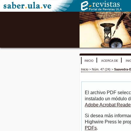
INICIO
ACERCA DE
INI
Inicio
>
Núm. 47 (24)
>
Saavedra-
El archivo PDF selecc
instalado un módulo d
Adobe Acrobat Reade
Si desea más informac
Highwire Press le pro
PDFs
.