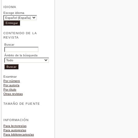
IDIOMA
Escoge idioma
CONTENIDO DE LA
REVISTA
Buscar
Ámbito de la búsqueda
Examinar
Por número
Por autor/a
Por título
Otras revistas
TAMAÑO DE FUENTE
INFORMACIÓN
Para lectores/as
Para autores/as
Para bibliotecarios/as