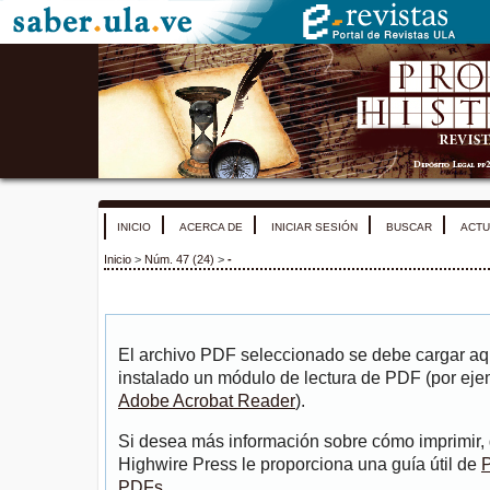
INICIO
ACERCA DE
INICIAR SESIÓN
BUSCAR
ACTU
Inicio
>
Núm. 47 (24)
>
-
El archivo PDF seleccionado se debe cargar aqu
instalado un módulo de lectura de PDF (por eje
Adobe Acrobat Reader
).
Si desea más información sobre cómo imprimir, 
Highwire Press le proporciona una guía útil de
P
PDFs
.