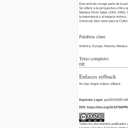
Este artículo recoge parte de la po
Se refiere a la perspectiva crítica q
Mariano Picón Salas (1901-1965). A
la importancia y el impacto teórico,
Universal, idea clave para la Cultu
Palabras clave
América; Europa; Historia; Mariano
Texto completo:
PDF
Enlaces refback
No hay ningún enlace refback.
Depósito Legal:
pp200302ME148
DOI: https://doi.org/10.53766/P
Todos los documentos publicados en
Licencia Creative Commons Atribuci