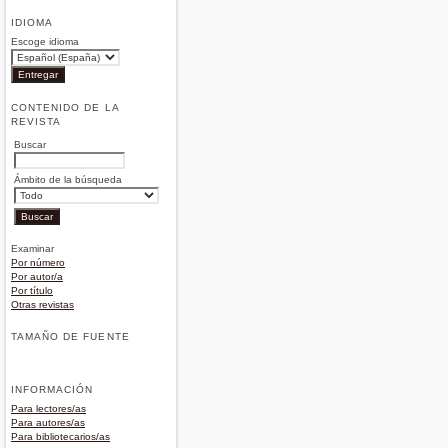
IDIOMA
Escoge idioma
CONTENIDO DE LA
REVISTA
Buscar
Ámbito de la búsqueda
Examinar
Por número
Por autor/a
Por título
Otras revistas
TAMAÑO DE FUENTE
INFORMACIÓN
Para lectores/as
Para autores/as
Para bibliotecarios/as