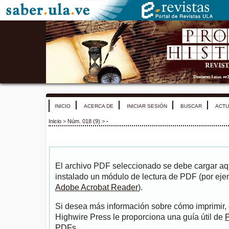
INICIO
ACERCA DE
INICIAR SESIÓN
BUSCAR
ACTU
Inicio
>
Núm. 018 (9)
>
-
El archivo PDF seleccionado se debe cargar aqu
instalado un módulo de lectura de PDF (por eje
Adobe Acrobat Reader
).
Si desea más información sobre cómo imprimir, 
Highwire Press le proporciona una guía útil de
P
PDFs
.