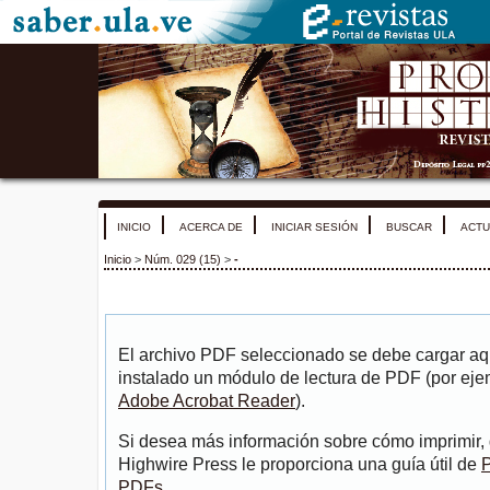
INICIO
ACERCA DE
INICIAR SESIÓN
BUSCAR
ACTU
Inicio
>
Núm. 029 (15)
>
-
El archivo PDF seleccionado se debe cargar aqu
instalado un módulo de lectura de PDF (por eje
Adobe Acrobat Reader
).
Si desea más información sobre cómo imprimir, 
Highwire Press le proporciona una guía útil de
P
PDFs
.