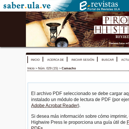
INICIO
ACERCA DE
INICIAR SESIÓN
BUSCAR
ACTU
Inicio
>
Núm. 029 (15)
>
Camacho
El archivo PDF seleccionado se debe cargar aqu
instalado un módulo de lectura de PDF (por eje
Adobe Acrobat Reader
).
Si desea más información sobre cómo imprimir, 
Highwire Press le proporciona una guía útil de
P
PDFs
.