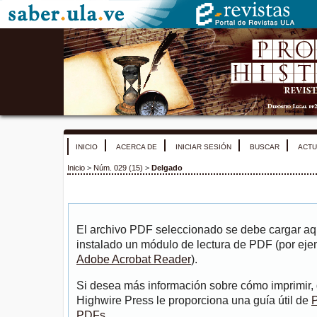
INICIO
ACERCA DE
INICIAR SESIÓN
BUSCAR
ACTU
Inicio
>
Núm. 029 (15)
>
Delgado
El archivo PDF seleccionado se debe cargar aqu
instalado un módulo de lectura de PDF (por eje
Adobe Acrobat Reader
).
Si desea más información sobre cómo imprimir, 
Highwire Press le proporciona una guía útil de
P
PDFs
.