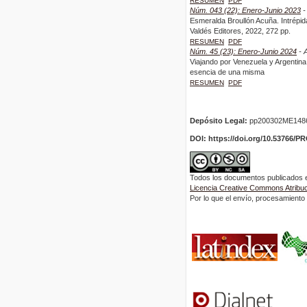
RESUMEN
PDF
Núm. 043 (22): Enero-Junio 2023
-
Esmeralda Broullón Acuña. Intrépida
Valdés Editores, 2022, 272 pp.
RESUMEN
PDF
Núm. 45 (23): Enero-Junio 2024
- A
Viajando por Venezuela y Argentina 
esencia de una misma
RESUMEN
PDF
Depósito Legal:
pp200302ME148
DOI: https://doi.org/10.53766/P
Todos los documentos publicados en
Licencia Creative Commons Atribuci
Por lo que el envío, procesamiento y