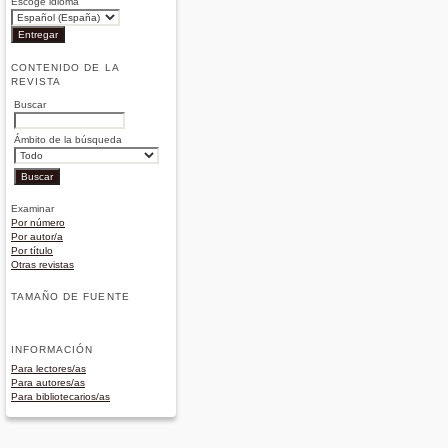
Escoge idioma
CONTENIDO DE LA
REVISTA
Buscar
Ámbito de la búsqueda
Examinar
Por número
Por autor/a
Por título
Otras revistas
TAMAÑO DE FUENTE
INFORMACIÓN
Para lectores/as
Para autores/as
Para bibliotecarios/as