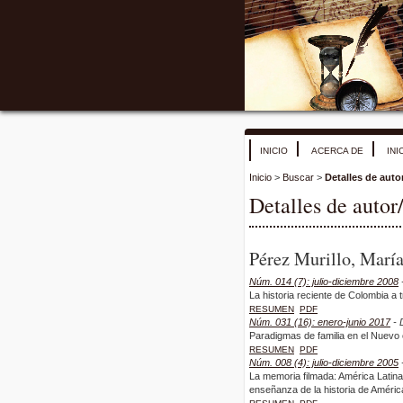
INICIO
ACERCA DE
INI
Inicio
>
Buscar
>
Detalles de auto
Detalles de autor
Pérez Murillo, Marí
Núm. 014 (7): julio-diciembre 2008
-
La historia reciente de Colombia a 
RESUMEN
PDF
Núm. 031 (16): enero-junio 2017
- 
Paradigmas de familia en el Nuevo 
RESUMEN
PDF
Núm. 008 (4): julio-diciembre 2005
-
La memoria filmada: América Latina 
enseñanza de la historia de Améric