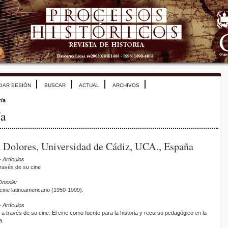
CIAR SESIÓN
BUSCAR
ACTUAL
ARCHIVOS
r/a
/a
a Dolores, Universidad de Cádiz, UCA., España
 Artículos
través de su cine
Dossier
cine latinoamericano (1950-1999).
 Artículos
a través de su cine. El cine como fuente para la historia y recurso pedagógico en la
a.