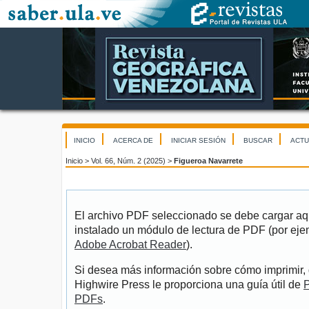
INICIO
ACERCA DE
INICIAR SESIÓN
BUSCAR
ACTU
Inicio
>
Vol. 66, Núm. 2 (2025)
>
Figueroa Navarrete
El archivo PDF seleccionado se debe cargar aqu
instalado un módulo de lectura de PDF (por eje
Adobe Acrobat Reader
).
Si desea más información sobre cómo imprimir, 
Highwire Press le proporciona una guía útil de
P
PDFs
.