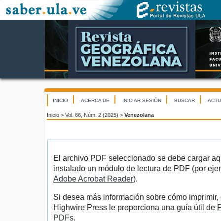
INICIO
ACERCA DE
INICIAR SESIÓN
BUSCAR
ACTU
Inicio
>
Vol. 66, Núm. 2 (2025)
>
Venezolana
El archivo PDF seleccionado se debe cargar aqu
instalado un módulo de lectura de PDF (por eje
Adobe Acrobat Reader
).
Si desea más información sobre cómo imprimir, 
Highwire Press le proporciona una guía útil de
P
PDFs
.