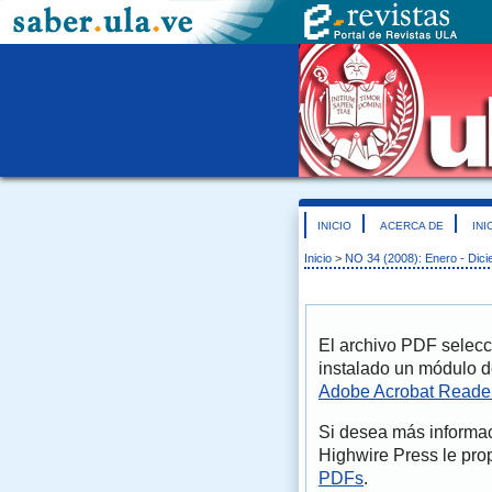
INICIO
ACERCA DE
INI
Inicio
>
NO 34 (2008): Enero - Dic
El archivo PDF selecc
instalado un módulo d
Adobe Acrobat Reade
Si desea más informac
Highwire Press le pro
PDFs
.