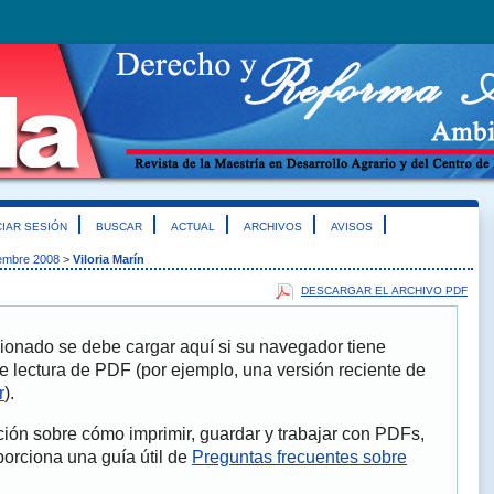
CIAR SESIÓN
BUSCAR
ACTUAL
ARCHIVOS
AVISOS
iembre 2008
>
Viloria Marín
DESCARGAR EL ARCHIVO PDF
ionado se debe cargar aquí si su navegador tiene
e lectura de PDF (por ejemplo, una versión reciente de
r
).
ión sobre cómo imprimir, guardar y trabajar con PDFs,
porciona una guía útil de
Preguntas frecuentes sobre