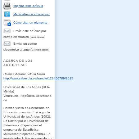
Imprima este artículo
Metadatos de indexación
Cómo citar un elemento
Envíe este artículo por
correo electrónico
(Inicie sesión)
Enviar un correo
electrónico al autor/a
(Inicie sesión)
ACERCA DE LOS
AUTORES/AS
Hermes Antonio Viloria Marín
http://www.saber.ula.ve/handle/123456789/9015
Universidad de Los Andes (ULA-
Mérida)
Venezuela, República Bolivariana
de
Hermes Viloria es Licenciado en
Educación mención Física por la
Universidad de los Andes (1992).
Es Doctor por la Universidad de
Salamanca (España) en el
programa de Estadística
Multivariante Aplicada (2004). Es
investigador Activo reconocido por