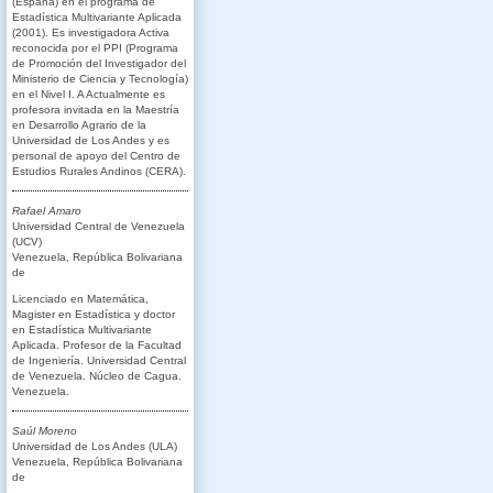
(España) en el programa de
Estadística Multivariante Aplicada
(2001). Es investigadora Activa
reconocida por el PPI (Programa
de Promoción del Investigador del
Ministerio de Ciencia y Tecnología)
en el Nivel I. A Actualmente es
profesora invitada en la Maestría
en Desarrollo Agrario de la
Universidad de Los Andes y es
personal de apoyo del Centro de
Estudios Rurales Andinos (CERA).
Rafael Amaro
Universidad Central de Venezuela
(UCV)
Venezuela, República Bolivariana
de
Licenciado en Matemática,
Magister en Estadística y doctor
en Estadística Multivariante
Aplicada. Profesor de la Facultad
de Ingeniería. Universidad Central
de Venezuela. Núcleo de Cagua.
Venezuela.
Saúl Moreno
Universidad de Los Andes (ULA)
Venezuela, República Bolivariana
de