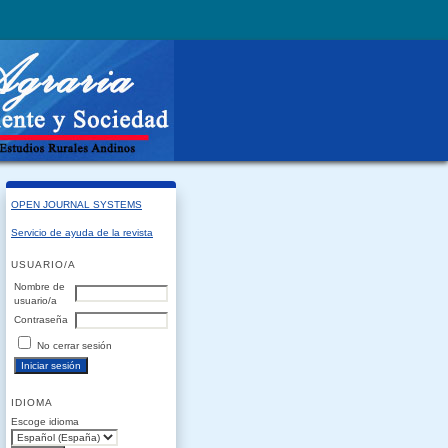
OPEN JOURNAL SYSTEMS
Servicio de ayuda de la revista
USUARIO/A
Nombre de
usuario/a
Contraseña
No cerrar sesión
IDIOMA
Escoge idioma