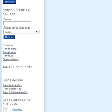
CONTENIDO DE LA
REVISTA
Buscar
Ámbito de la búsqueda
Examinar
Por número
Por autor/a
Por título
Otras revistas
TAMAÑO DE FUENTE
INFORMACIÓN
Para lectores/as
Para autores/as
Para bibliotecarios/as
HERRAMIENTAS DEL
ARTÍCULO
Resumen