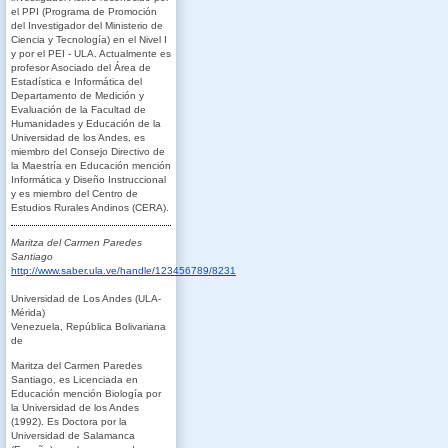
el PPI (Programa de Promoción
del Investigador del Ministerio de
Ciencia y Tecnología) en el Nivel I
y por el PEI - ULA. Actualmente es
profesor Asociado del Área de
Estadística e Informática del
Departamento de Medición y
Evaluación de la Facultad de
Humanidades y Educación de la
Universidad de los Andes, es
miembro del Consejo Directivo de
la Maestría en Educación mención
Informática y Diseño Instruccional
y es miembro del Centro de
Estudios Rurales Andinos (CERA).
Maritza del Carmen Paredes
Santiago
http://www.saber.ula.ve/handle/123456789/8231
Universidad de Los Andes (ULA-
Mérida)
Venezuela, República Bolivariana
de
Maritza del Carmen Paredes
Santiago, es Licenciada en
Educación mención Biología por
la Universidad de los Andes
(1992). Es Doctora por la
Universidad de Salamanca