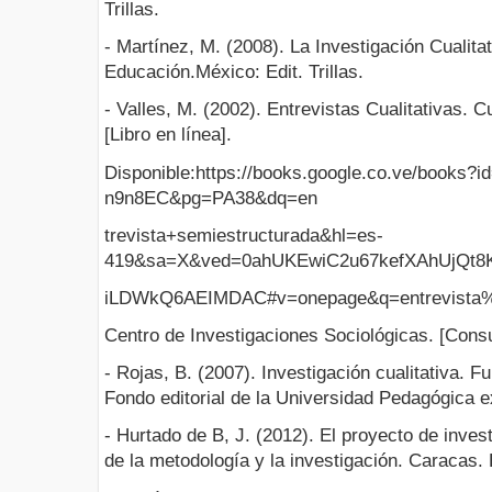
Trillas.
- Martínez, M. (2008). La Investigación Cualita
Educación.México: Edit. Trillas.
- Valles, M. (2002). Entrevistas Cualitativas.
[Libro en línea].
Disponible:https://books.google.co.ve/books?i
n9n8EC&pg=PA38&dq=en
trevista+semiestructurada&hl=es-
419&sa=X&ved=0ahUKEwiC2u67kefXAhUjQt8
iLDWkQ6AEIMDAC#v=onepage&q=entrevista%20
Centro de Investigaciones Sociológicas. [Consu
- Rojas, B. (2007). Investigación cualitativa. 
Fondo editorial de la Universidad Pedagógica e
- Hurtado de B, J. (2012). El proyecto de inves
de la metodología y la investigación. Caracas.