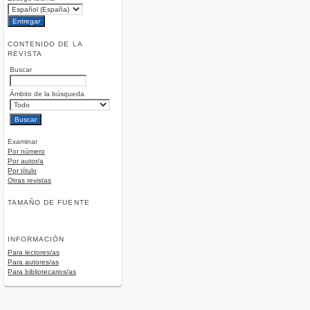
CONTENIDO DE LA
REVISTA
Buscar
Ámbito de la búsqueda
Examinar
Por número
Por autor/a
Por título
Otras revistas
TAMAÑO DE FUENTE
INFORMACIÓN
Para lectores/as
Para autores/as
Para bibliotecarios/as