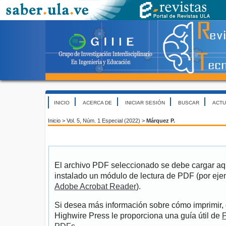
INICIO
ACERCA DE
INICIAR SESIÓN
BUSCAR
ACTU
Inicio
>
Vol. 5, Núm. 1 Especial (2022)
>
Márquez P.
El archivo PDF seleccionado se debe cargar aqu
instalado un módulo de lectura de PDF (por eje
Adobe Acrobat Reader
).
Si desea más información sobre cómo imprimir, 
Highwire Press le proporciona una guía útil de
P