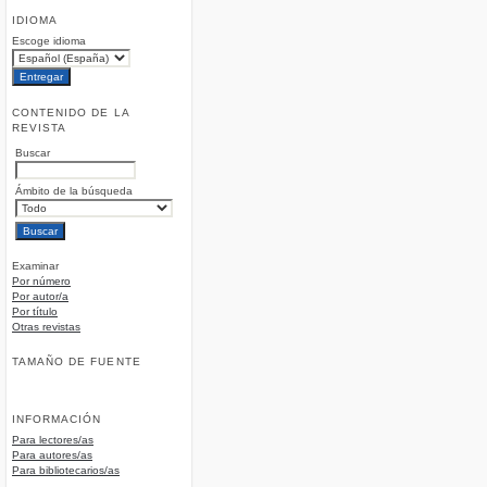
IDIOMA
Escoge idioma
CONTENIDO DE LA
REVISTA
Buscar
Ámbito de la búsqueda
Examinar
Por número
Por autor/a
Por título
Otras revistas
TAMAÑO DE FUENTE
INFORMACIÓN
Para lectores/as
Para autores/as
Para bibliotecarios/as