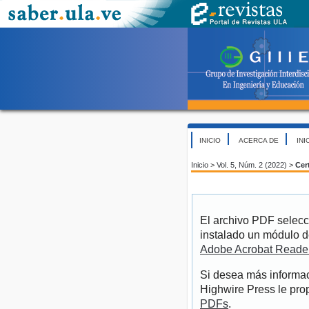
INICIO
ACERCA DE
INI
Inicio
>
Vol. 5, Núm. 2 (2022)
>
Cert
El archivo PDF selecc
instalado un módulo d
Adobe Acrobat Reade
Si desea más informac
Highwire Press le pro
PDFs
.