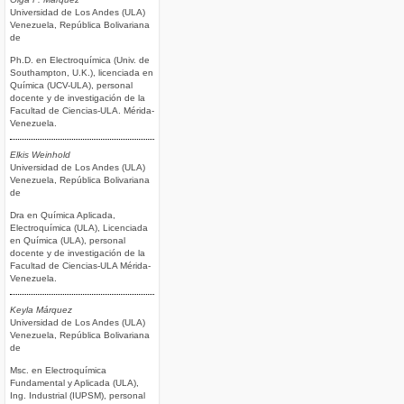
Universidad de Los Andes (ULA)
Venezuela, República Bolivariana
de
Ph.D. en Electroquímica (Univ. de
Southampton, U.K.), licenciada en
Química (UCV-ULA), personal
docente y de investigación de la
Facultad de Ciencias-ULA. Mérida-
Venezuela.
Elkis Weinhold
Universidad de Los Andes (ULA)
Venezuela, República Bolivariana
de
Dra en Química Aplicada,
Electroquímica (ULA), Licenciada
en Química (ULA), personal
docente y de investigación de la
Facultad de Ciencias-ULA Mérida-
Venezuela.
Keyla Márquez
Universidad de Los Andes (ULA)
Venezuela, República Bolivariana
de
Msc. en Electroquímica
Fundamental y Aplicada (ULA),
Ing. Industrial (IUPSM), personal