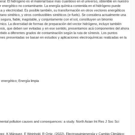
ral. El hidrógeno es el material base más cuantioso en el universo, obtenible en nuestro
or energético no contaminante. La energía química contenida en el hidrógeno puede
ica y electricidad. Es posible también, su transformación en otros vectores energéticos
ano sintético, y otros combustibles sintéticos (e-fuels). Se considera actualmente una
segura, fiable, inagotable, y conjuntamente con el sol, constituyen un binomio
mico. La diversidad de formas de preparación del vector hidrógeno, incluye también
sis, que deben ser evitadas y en ese sentido, presentamos acá componentes del ahora
bido a diferentes grados de contaminación según la ruta de síntesis. Los puntos
ones presentadas se basan en estudios y aplicaciones electroquímicas realizadas en la
energético; Energía limpia
ental pollution causes and consequences: a study. North Asian Int Res J Soc Sci
ez, K Márquez, E Weinhold, R Ortiz. (2022). Electroquimienergía y Cambio Climático: