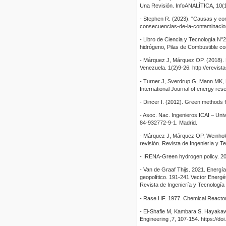
Una Revisión. InfoANALÍTICA, 10(1
- Stephen R. (2023). "Causas y co
consecuencias-de-la-contaminacio
- Libro de Ciencia y Tecnología N°
hidrógeno, Pilas de Combustible c
- Márquez J, Márquez OP. (2018). 
Venezuela. 1(2)9-26. http://erevista
- Turner J, Sverdrup G, Mann MK, 
International Journal of energy res
- Dincer I. (2012). Green methods 
- Asoc. Nac. Ingenieros ICAI – Univ
84-932772-9-1. Madrid.
- Márquez J, Márquez OP, Weinhold
revisión. Revista de Ingeniería y Te
- IRENA-Green hydrogen policy. 202
- Van de Graaf Thijs. 2021. Energía
geopolítico. 191-241.Vector Energét
Revista de Ingeniería y Tecnología
- Rase HF. 1977. Chemical Reactor 
- El-Shafie M, Kambara S, Hayaka
Engineering ,7, 107-154. https://do