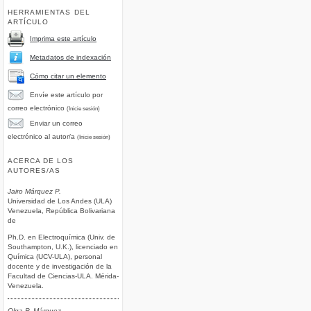
HERRAMIENTAS DEL
ARTÍCULO
Imprima este artículo
Metadatos de indexación
Cómo citar un elemento
Envíe este artículo por
correo electrónico
(Inicie sesión)
Enviar un correo
electrónico al autor/a
(Inicie sesión)
ACERCA DE LOS
AUTORES/AS
Jairo Márquez P.
Universidad de Los Andes (ULA)
Venezuela, República Bolivariana
de
Ph.D. en Electroquímica (Univ. de
Southampton, U.K.), licenciado en
Química (UCV-ULA), personal
docente y de investigación de la
Facultad de Ciencias-ULA. Mérida-
Venezuela.
Olga P. Márquez