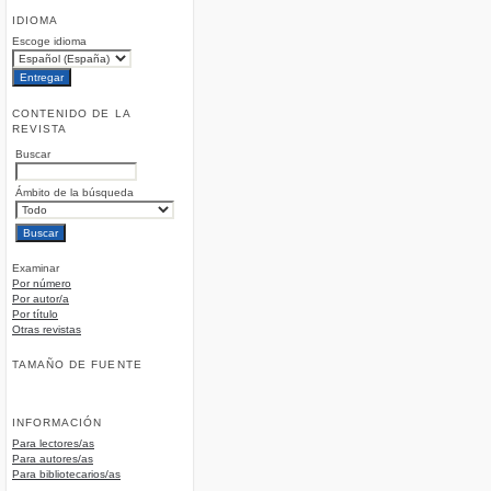
IDIOMA
Escoge idioma
CONTENIDO DE LA
REVISTA
Buscar
Ámbito de la búsqueda
Examinar
Por número
Por autor/a
Por título
Otras revistas
TAMAÑO DE FUENTE
INFORMACIÓN
Para lectores/as
Para autores/as
Para bibliotecarios/as