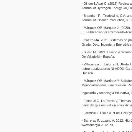
- Dincer I, Acar C. (2015) Review a
Journal of Hydrogen Energy, 40,1109
- Bhandari, R., Trudewind, C.A. an
Journal of Cleaner Production, 85,1
- Márquez OP, Márquez J. (2020). 
II). Publicación Vicerrectorado A
- Castro MA. 2021. Sistemas de pro
Grado. Dpto. Ingeniería Energética.
- Suero MI. 2021. Diseño y Simulac
De Valladolid – España.
- Villacampa JI, Latorre N, Ubieto
sobre catalizadores Ni-Al2O3. Cara
Huesca.
- Márquez OP, Martínez Y, Ballado
Monocarbonados: una revisión. Re
Ingeniería y tecnología Educativa,
- Fierro JLG, La Parola V, Thomas
partir del gas natural sin emitir di
- Larminie J, Dicks A. “Fuel Cell 
- Barreras F, Lozano A. 2012. Hid
www.energia 2012. es.