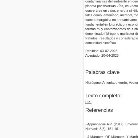
contaminantes del ambiente en gene
planeta por diversas vías, es vect
convertirse en calor, energía cinét
tales como, amoníaco, metanol, met
fuente energética no contaminante, 
fundamental en lo práctico y econó
formas muy contaminantes de sínte
denominado hidrógeno multicolor de
tratados, resultados y consideraci
comunidad científica.
Recibido: 03-02-2023
Aceptado: 20-04-2023
Palabras clave
Hidrógeno; Amoníaco verde; Vector 
Texto completo:
PDF
Referencias
- Appannagari RR. (2017). Environm
Humanit, 3(8), 151-161.
- J Márquez, OP Márquez, Y Martín