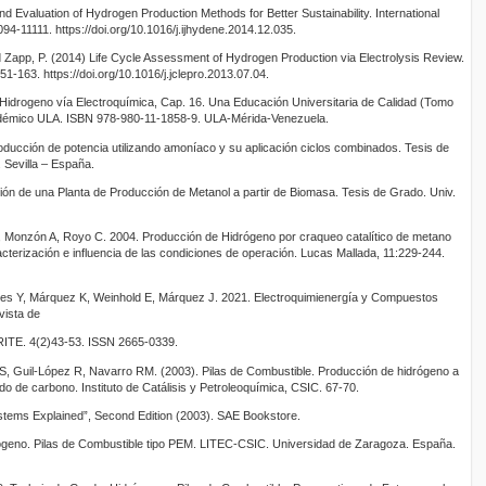
nd Evaluation of Hydrogen Production Methods for Better Sustainability. International
4-11111. https://doi.org/10.1016/j.ijhydene.2014.12.035.
d Zapp, P. (2014) Life Cycle Assessment of Hydrogen Production via Electrolysis Review.
51-163. https://doi.org/10.1016/j.jclepro.2013.07.04.
Hidrogeno vía Electroquímica, Cap. 16. Una Educación Universitaria de Calidad (Tomo
cadémico ULA. ISBN 978-980-11-1858-9. ULA-Mérida-Venezuela.
ducción de potencia utilizando amoníaco y su aplicación ciclos combinados. Tesis de
 Sevilla – España.
ión de una Planta de Producción de Metanol a partir de Biomasa. Tesis de Grado. Univ.
 T, Monzón A, Royo C. 2004. Producción de Hidrógeno por craqueo catalítico de metano
cterización e influencia de las condiciones de operación. Lucas Mallada, 11:229-244.
res Y, Márquez K, Weinhold E, Márquez J. 2021. Electroquimienergía y Compuestos
vista de
 RITE. 4(2)43-53. ISSN 2665-0339.
 S, Guil-López R, Navarro RM. (2003). Pilas de Combustible. Producción de hidrógeno a
óxido de carbono. Instituto de Catálisis y Petroleoquímica, CSIC. 67-70.
Systems Explained”, Second Edition (2003). SAE Bookstore.
rógeno. Pilas de Combustible tipo PEM. LITEC-CSIC. Universidad de Zaragoza. España.