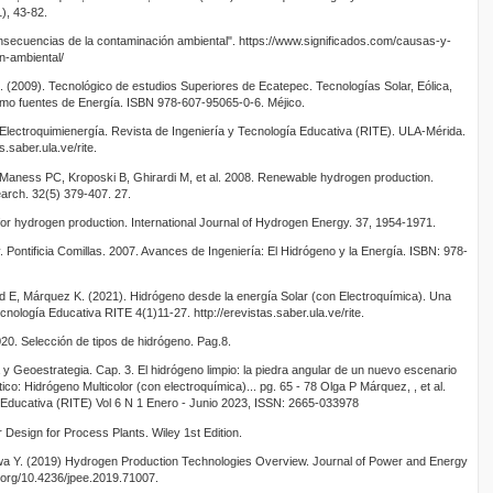
), 43-82.
nsecuencias de la contaminación ambiental". https://www.significados.com/causas-y-
n-ambiental/
2. (2009). Tecnológico de estudios Superiores de Ecatepec. Tecnologías Solar, Eólica,
omo fuentes de Energía. ISBN 978-607-95065-0-6. Méjico.
Electroquimienergía. Revista de Ingeniería y Tecnología Educativa (RITE). ULA-Mérida.
s.saber.ula.ve/rite.
Maness PC, Kroposki B, Ghirardi M, et al. 2008. Renewable hydrogen production.
earch. 32(5) 379-407. 27.
for hydrogen production. International Journal of Hydrogen Energy. 37, 1954-1971.
. Pontificia Comillas. 2007. Avances de Ingeniería: El Hidrógeno y la Energía. ISBN: 978-
 E, Márquez K. (2021). Hidrógeno desde la energía Solar (con Electroquímica). Una
cnología Educativa RITE 4(1)11-27. http://erevistas.saber.ula.ve/rite.
0. Selección de tipos de hidrógeno. Pag.8.
 y Geoestrategia. Cap. 3. El hidrógeno limpio: la piedra angular de un nuevo escenario
ico: Hidrógeno Multicolor (con electroquímica)... pg. 65 - 78 Olga P Márquez, , et al.
 Educativa (RITE) Vol 6 N 1 Enero - Junio 2023, ISSN: 2665-033978
Design for Process Plants. Wiley 1st Edition.
wa Y. (2019) Hydrogen Production Technologies Overview. Journal of Power and Energy
i.org/10.4236/jpee.2019.71007.