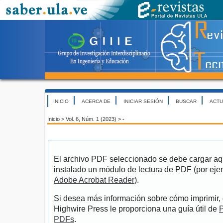
INICIO
ACERCA DE
INICIAR SESIÓN
BUSCAR
ACTU
Inicio
>
Vol. 6, Núm. 1 (2023)
>
-
El archivo PDF seleccionado se debe cargar aqu
instalado un módulo de lectura de PDF (por eje
Adobe Acrobat Reader
).
Si desea más información sobre cómo imprimir, 
Highwire Press le proporciona una guía útil de
P
PDFs
.