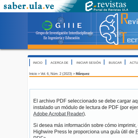
INICIO
ACERCA DE
INICIAR SESIÓN
BUSCAR
ACTU
Inicio
>
Vol. 6, Núm. 2 (2023)
>
Márquez
El archivo PDF seleccionado se debe cargar aqu
instalado un módulo de lectura de PDF (por eje
Adobe Acrobat Reader
).
Si desea más información sobre cómo imprimir, 
Highwire Press le proporciona una guía útil de
P