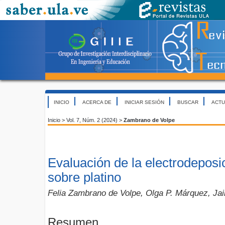
INICIO
ACERCA DE
INICIAR SESIÓN
BUSCAR
ACTU
Inicio
>
Vol. 7, Núm. 2 (2024)
>
Zambrano de Volpe
Evaluación de la electrodeposi
sobre platino
Felia Zambrano de Volpe, Olga P. Márquez, Ja
Resumen