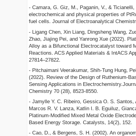
- Camara, G. Giz, M., Paganin, V., & Ticianelli, 
electrochemical and physical properties of PtR
fuel cells. Journal of Electroanalytical Chemist
- Ligang Chen, Xin Liang, Dingsheng Wang, Zu
Zhao, Jiajing Pei, and Yanrong Xue (2022). Pl
Alloy as a Bifunctional Electrocatalyst toward
Reactions. ACS Applied Materials & IntACS Appl
27814–27822.
- Pitchaimani Veerakumar, Shih-Tung Hung, Pe
(2022). Review of the Design of Ruthenium-Ba
Sensing Applications in Electrochemistry.Journa
Chemistry 70 (28), 8523-8550.
- Jamylle Y. C. Ribeiro, Gessica O. S. Santos, 
Marcos R. V. Lanza, Katlin I. B. Eguiluz, Gian
Platinum-Modified Mixed Metal Oxide Electrodes 
Based Energy Storage. Catalysts, 14(2), 152.
- Cao, D., & Bergens, S. H. (2002). An organom