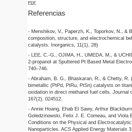
PDF
Referencias
- Menshikov, V., Paperzh, K., Toporkov, N., & B
composition, structure, and electrochemical be
catalysts. Inorganics, 11(1), 28)
- LEE, C.-G., OJIMA, H., UMEDA, M., & UCHIDA,
2-propanol at Sputtered Pt Based Metal Electro
740–746.
- Abraham, B. G., Bhaskaran, R., & Chetty, R. 
bimetallic (PtPd, PtRu, PtSn) catalysts on tita
oxidation in direct methanol fuel cells. Journal
167(2), 024512.
- Annie Hoang, Ehab El Sawy, Arthur Blackburn
Goledzinowski, Felix J. E. Comeau, and Viola B
Conditions on the Physical and Electrocatalytic
Nanoparticles. ACS Applied Energy Materials 3