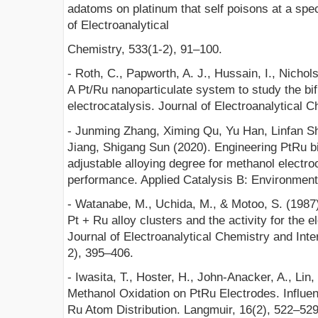
adatoms on platinum that self poisons at a spec
of Electroanalytical
Chemistry, 533(1-2), 91–100.
- Roth, C., Papworth, A. J., Hussain, I., Nichols,
A Pt/Ru nanoparticulate system to study the bi
electrocatalysis. Journal of Electroanalytical C
- Junming Zhang, Ximing Qu, Yu Han, Linfan S
Jiang, Shigang Sun (2020). Engineering PtRu bi
adjustable alloying degree for methanol electro
performance. Applied Catalysis B: Environment
- Watanabe, M., Uchida, M., & Motoo, S. (1987)
Pt + Ru alloy clusters and the activity for the e
Journal of Electroanalytical Chemistry and Inte
2), 395–406.
- Iwasita, T., Hoster, H., John-Anacker, A., Lin,
Methanol Oxidation on PtRu Electrodes. Influen
Ru Atom Distribution. Langmuir, 16(2), 522–529