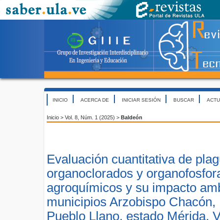
INICIO
ACERCA DE
INICIAR SESIÓN
BUSCAR
ACTU
Inicio
>
Vol. 8, Núm. 1 (2025)
>
Baldeón
Evaluación cuantitativa de plag
organoclorados y organofosfor
agroquímicos y su impacto amb
municipios Arzobispo Chacón, 
Pueblo Llano, estado Mérida, 