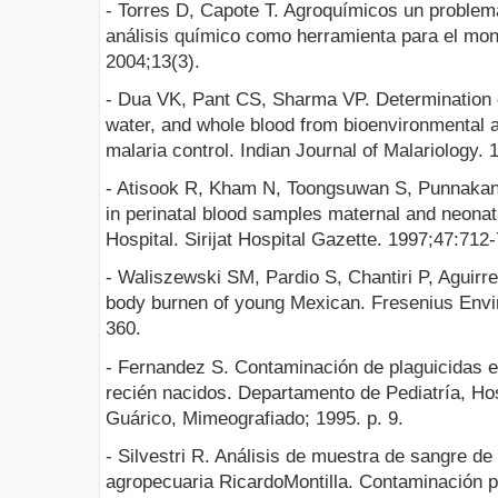
- Torres D, Capote T. Agroquímicos un problema
análisis químico como herramienta para el mon
2004;13(3).
- Dua VK, Pant CS, Sharma VP. Determination o
water, and whole blood from bioenvironmental a
malaria control. Indian Journal of Malariology. 
- Atisook R, Kham N, Toongsuwan S, Punnakan
in perinatal blood samples maternal and neonat
Hospital. Sirijat Hospital Gazette. 1997;47:712
- Waliszewski SM, Pardio S, Chantiri P, Aguirr
body burnen of young Mexican. Fresenius Envir
360.
- Fernandez S. Contaminación de plaguicidas 
recién nacidos. Departamento de Pediatría, Ho
Guárico, Mimeografiado; 1995. p. 9.
- Silvestri R. Análisis de muestra de sangre d
agropecuaria RicardoMontilla. Contaminación po