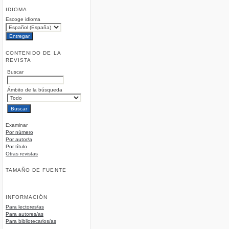
IDIOMA
Escoge idioma
CONTENIDO DE LA
REVISTA
Buscar
Ámbito de la búsqueda
Examinar
Por número
Por autor/a
Por título
Otras revistas
TAMAÑO DE FUENTE
INFORMACIÓN
Para lectores/as
Para autores/as
Para bibliotecarios/as