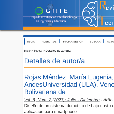
INICIO
ACERCA DE
INICIAR SESIÓN
BUSCAR
ACTU
Inicio
>
Buscar
>
Detalles de autor/a
Detalles de autor/a
Rojas Méndez, María Eugenia,
AndesUniversidad (ULA), Vene
Bolivariana de
Vol. 6, Núm. 2 (2023): Julio - Diciembre
- Artíc
Diseño de un sistema domótico de bajo costo 
aplicación para smartphone