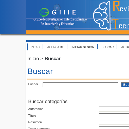
INICIO
ACERCA DE
INICIAR SESIÓN
BUSCAR
ACTU
Inicio
>
Buscar
Buscar
Buscar
Buscar categorías
Autores/as
Título
Resumen
Texto completo