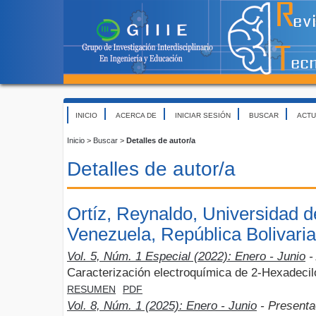
INICIO
ACERCA DE
INICIAR SESIÓN
BUSCAR
ACTU
Inicio
>
Buscar
>
Detalles de autor/a
Detalles de autor/a
Ortíz, Reynaldo, Universidad 
Venezuela, República Bolivari
Vol. 5, Núm. 1 Especial (2022): Enero - Junio
- 
Caracterización electroquímica de 2-Hexadecilo
RESUMEN
PDF
Vol. 8, Núm. 1 (2025): Enero - Junio
- Presenta