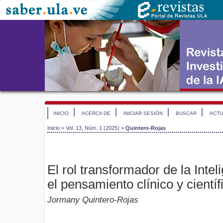
INICIO
ACERCA DE
INICIAR SESIÓN
BUSCAR
ACTU
Inicio
>
Vol. 13, Núm. 1 (2025)
>
Quintero-Rojas
El rol transformador de la Inteli
el pensamiento clínico y cientí
Jormany Quintero-Rojas