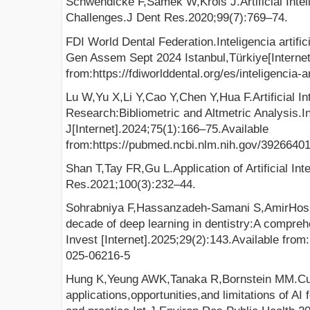
Schwendicke F,Samek W,Krois J.Artificial Intel
Challenges.J Dent Res.2020;99(7):769–74.
FDI World Dental Federation.Inteligencia artifi
Gen Assem Sept 2024 Istanbul,Türkiye[Internet
from:https://fdiworlddental.org/es/inteligencia-ar
Lu W,Yu X,Li Y,Cao Y,Chen Y,Hua F.Artificial In
Research:Bibliometric and Altmetric Analysis.I
J[Internet].2024;75(1):166–75.Available
from:https://pubmed.ncbi.nlm.nih.gov/39266401
Shan T,Tay FR,Gu L.Application of Artificial Int
Res.2021;100(3):232–44.
Sohrabniya F,Hassanzadeh-Samani S,AmirHosse
decade of deep learning in dentistry:A compre
Invest [Internet].2025;29(2):143.Available from
025-06216-5
Hung K,Yeung AWK,Tanaka R,Bornstein MM.Cu
applications,opportunities,and limitations of AI