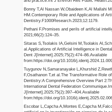
and practice.Int J Environ Res Public Health.2
Bonny T,Al Nassan W,Obaideen K,Al Mallahi
HM.Contemporary Role and Applications of Artifi
Dentistry.F1000Research.2023;12:1179.
Pethani F.Promises and perils of artificial intel
2021;66(2):124–35.
Sitaras S,Tsolakis IA,Gelsini M,Tsolakis AI,Sc
al.Applications of Artificial Intelligence in Dent
Dent J[Internet].2025;75(2):474–86.Available
from:https://doi.org/10.1016/j.identj.2024.11.00
Tuygunov N,Samaranayake L,Khurshid Z,Rewt
F,Osathanon T,et al.The Transformative Role of Ar
Dentistry:A Comprehensive Overview Part 2:Th
International Dental Federation Communique.In
J[Internet].2025;75(2):397–404.Available
from:https://doi.org/10.1016/j.identj.2025.02.00
Escobar L,Capcha A,Montes E,Capcha M,Falconi 