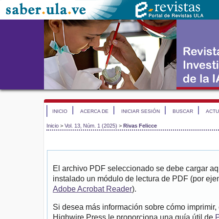
INICIO
ACERCA DE
INICIAR SESIÓN
BUSCAR
ACTU
Inicio
>
Vol. 13, Núm. 1 (2025)
>
Rivas Felicce
El archivo PDF seleccionado se debe cargar aqu
instalado un módulo de lectura de PDF (por eje
Adobe Acrobat Reader
).
Si desea más información sobre cómo imprimir, 
Highwire Press le proporciona una guía útil de
P