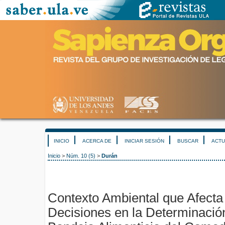
INICIO
ACERCA DE
INICIAR SESIÓN
BUSCAR
ACTU
Inicio
>
Núm. 10 (5)
>
Durán
Contexto Ambiental que Afecta
Decisiones en la Determinación