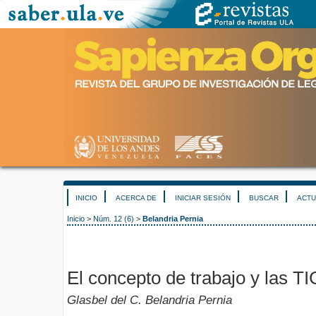
INICIO
ACERCA DE
INICIAR SESIÓN
BUSCAR
ACTU
Inicio
>
Núm. 12 (6)
>
Belandria Pernia
El concepto de trabajo y las TI
Glasbel del C. Belandria Pernia