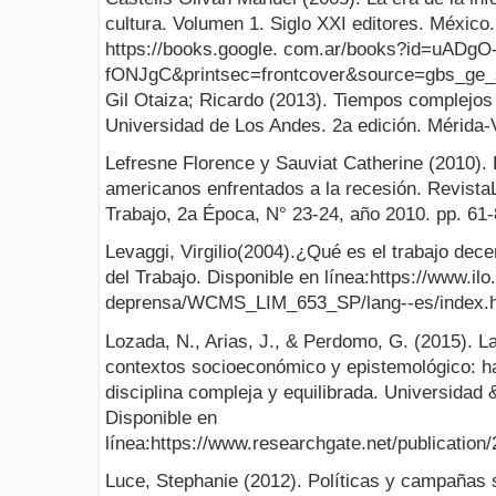
cultura. Volumen 1. Siglo XXI editores. México.
https://books.google. com.ar/books?id=uADgO
fONJgC&printsec=frontcover&source=gbs_ge
Gil Otaiza; Ricardo (2013). Tiempos complejos 
Universidad de Los Andes. 2a edición. Mérida-V
Lefresne Florence y Sauviat Catherine (2010).
americanos enfrentados a la recesión. Revista
Trabajo, 2a Época, N° 23-24, año 2010. pp. 61-
Levaggi, Virgilio(2004).¿Qué es el trabajo dec
del Trabajo. Disponible en línea:https://www.il
deprensa/WCMS_LIM_653_SP/lang--es/index.
Lozada, N., Arias, J., & Perdomo, G. (2015). La
contextos socioeconómico y epistemológico: ha
disciplina compleja y equilibrada. Universidad
Disponible en
línea:https://www.researchgate.net/publicati
Luce, Stephanie (2012). Políticas y campañas s