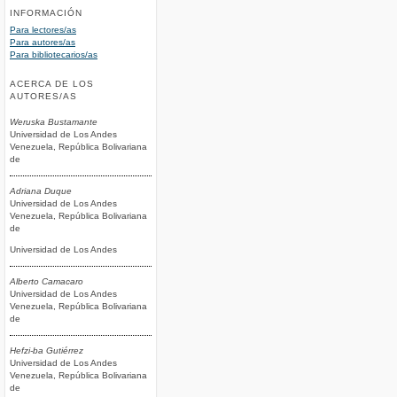
INFORMACIÓN
Para lectores/as
Para autores/as
Para bibliotecarios/as
ACERCA DE LOS
AUTORES/AS
Weruska Bustamante
Universidad de Los Andes
Venezuela, República Bolivariana
de
Adriana Duque
Universidad de Los Andes
Venezuela, República Bolivariana
de
Universidad de Los Andes
Alberto Camacaro
Universidad de Los Andes
Venezuela, República Bolivariana
de
Hefzi-ba Gutiérrez
Universidad de Los Andes
Venezuela, República Bolivariana
de