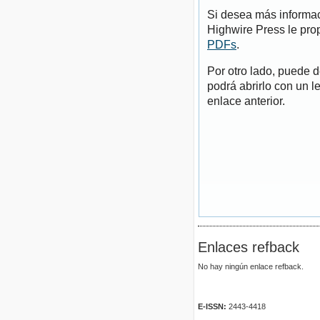
Si desea más informac
Highwire Press le pro
PDFs
.
Por otro lado, puede 
podrá abrirlo con un l
enlace anterior.
Enlaces refback
No hay ningún enlace refback.
E-ISSN:
2443-4418